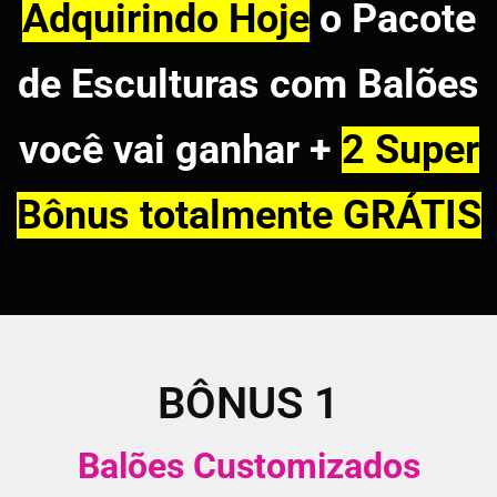
Adquirindo Hoje
o Pacote
de Esculturas com Balões
você vai ganhar +
2 Super
Bônus totalmente GRÁTIS
BÔNUS 1
Balões Customizados