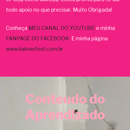
todo apoio no que precisar. Muito Obrigada!
Conheça
MEU CANAL DO YOUTUBE
e minha
FANPAGE DO FACEBOOK.
E minha página
www.baloesfest.com.br
Conteudo do
Aprendizado