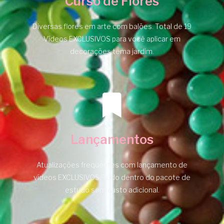
Curso de Flores
Diversas flores em arte com balões. Total de 19
Vídeos EXCLUSIVOS para você aplicar em
decorações tema jardim.
Lançamentos
Atualizações frequentes com lançamento de
vídeos EXCLUSIVOS. Tudo dentro do pacote de
estudo sem custo adicional.